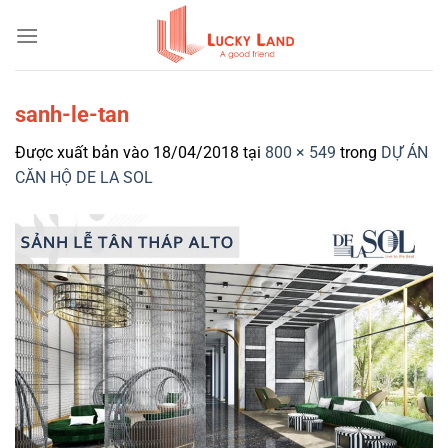
Bỏ
qua
nội
dung
sanh-le-tan
Được xuất bản vào
18/04/2018
tại
800 × 549
trong
DỰ ÁN
CĂN HỘ DE LA SOL