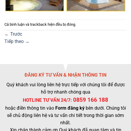
Cả bình luận và trackback hiện đều bị đóng.
←
Trước
Tiếp theo
→
ĐĂNG KÝ TƯ VẤN & NHẬN THÔNG TIN
Quý khách vui lòng liên hệ trực tiếp với chúng tôi để được
hỗ trợ nhanh chóng qua
0859 166 188
HOTLINE TƯ VẤN 24/7:
hoặc điền thông tin vào
Form đăng ký
bên dưới. Chúng tôi
sẽ chủ động liên hệ và tư vấn chi tiết trong thời gian sớm
nhất.
Xin chân thành cảm ơn Quý khách đã quan tâm và tin