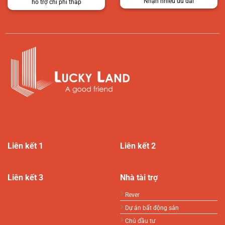
Nhận nhiều ưu đãi
hỗ trợ chi phí thấp
Liên kết 1
Liên kết 2
Liên kết 3
Nhà tài trợ
Rever
Dự án bất động sản
Chủ đầu tư