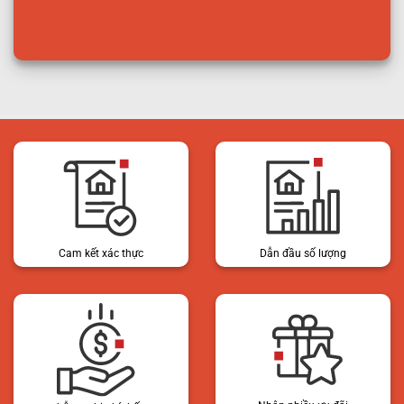
Cam kết xác thực
Dẫn đầu số lượng