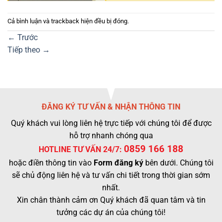
Cả bình luận và trackback hiện đều bị đóng.
←
Trước
Tiếp theo
→
ĐĂNG KÝ TƯ VẤN & NHẬN THÔNG TIN
Quý khách vui lòng liên hệ trực tiếp với chúng tôi để được
hỗ trợ nhanh chóng qua
0859 166 188
HOTLINE TƯ VẤN 24/7:
hoặc điền thông tin vào
Form đăng ký
bên dưới. Chúng tôi
sẽ chủ động liên hệ và tư vấn chi tiết trong thời gian sớm
nhất.
Xin chân thành cảm ơn Quý khách đã quan tâm và tin
tưởng các dự án của chúng tôi!