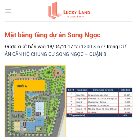
Bỏ
qua
nội
dung
Mặt bằng tầng dự án Song Ngọc
Được xuất bản vào
18/04/2017
tại
1200 × 677
trong
DỰ
ÁN CĂN HỘ CHUNG CƯ SONG NGỌC – QUẬN 8