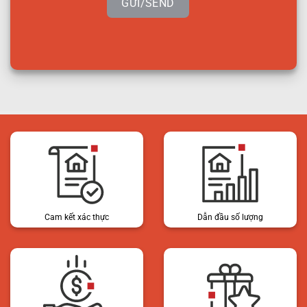
GỬI/SEND
Cam kết xác thực
Dẫn đầu số lượng