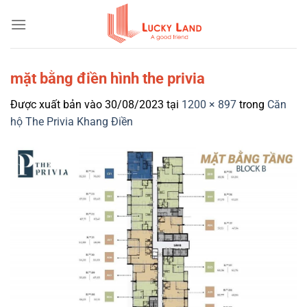
Bỏ
qua
nội
dung
mặt bằng điền hình the privia
Được xuất bản vào
30/08/2023
tại
1200 × 897
trong
Căn
hộ The Privia Khang Điền