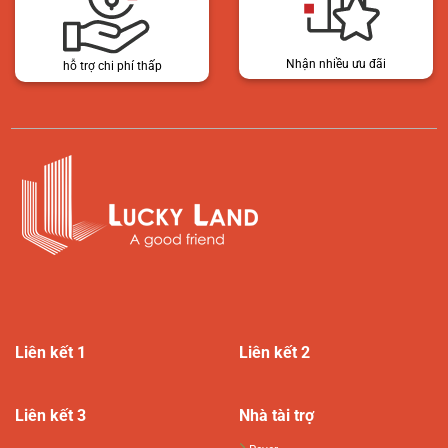
Nhận nhiều ưu đãi
hỗ trợ chi phí thấp
Liên kết 1
Liên kết 2
Liên kết 3
Nhà tài trợ