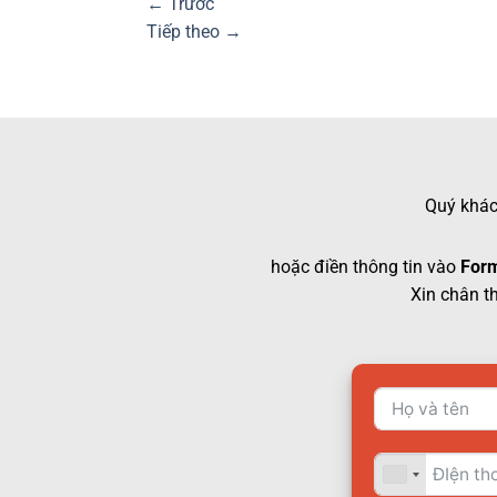
←
Trước
Tiếp theo
→
Quý khách
hoặc điền thông tin vào
Form
Xin chân t