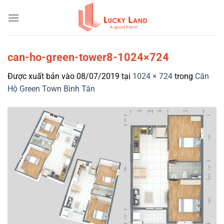
Bỏ
qua
nội
dung
can-ho-green-tower8-1024×724
Được xuất bản vào
08/07/2019
tại
1024 × 724
trong
Căn
Hộ Green Town Bình Tân