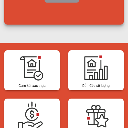
Cam kết xác thực
Dẫn đầu số lượng