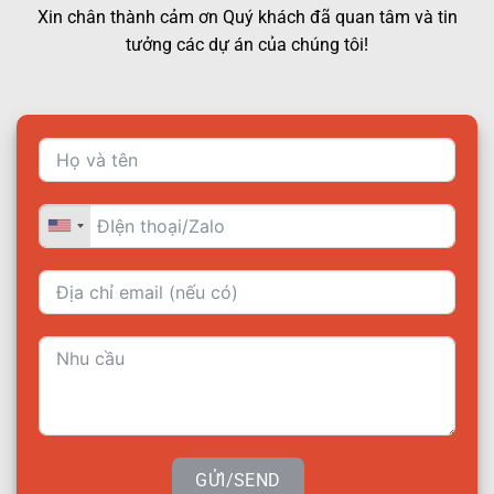
Xin chân thành cảm ơn Quý khách đã quan tâm và tin
tưởng các dự án của chúng tôi!
GỬI/SEND