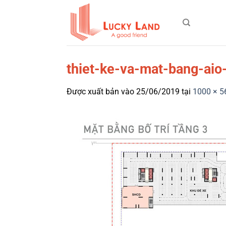
Bỏ
qua
nội
dung
thiet-ke-va-mat-bang-aio
Được xuất bản vào
25/06/2019
tại
1000 × 5