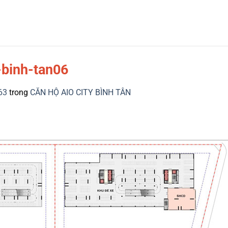
-binh-tan06
63
trong
CĂN HỘ AIO CITY BÌNH TÂN