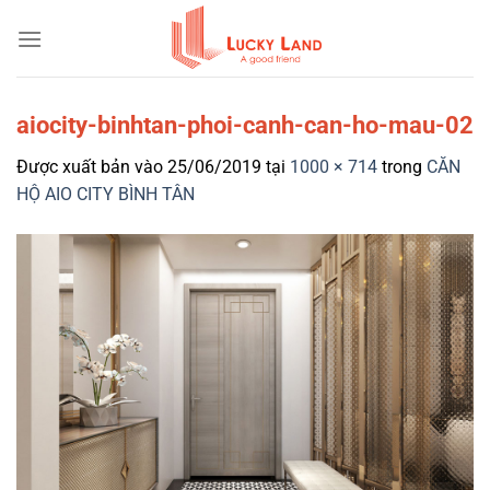
Bỏ
qua
nội
dung
aiocity-binhtan-phoi-canh-can-ho-mau-02
Được xuất bản vào
25/06/2019
tại
1000 × 714
trong
CĂN
HỘ AIO CITY BÌNH TÂN