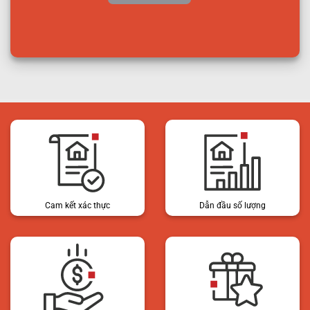
Cam kết xác thực
Dẫn đầu số lượng