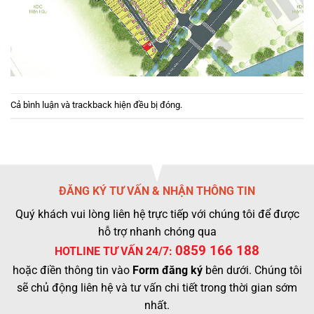
Cả bình luận và trackback hiện đều bị đóng.
ĐĂNG KÝ TƯ VẤN & NHẬN THÔNG TIN
Quý khách vui lòng liên hệ trực tiếp với chúng tôi để được
hỗ trợ nhanh chóng qua
0859 166 188
HOTLINE TƯ VẤN 24/7:
hoặc điền thông tin vào
Form đăng ký
bên dưới. Chúng tôi
sẽ chủ động liên hệ và tư vấn chi tiết trong thời gian sớm
nhất.