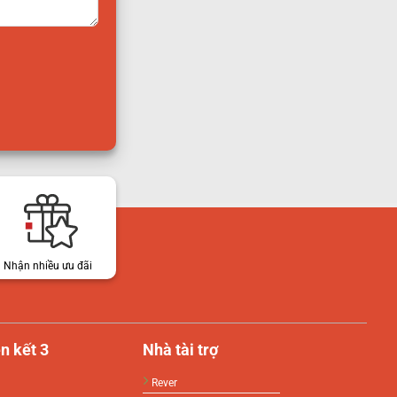
Nhận nhiều ưu đãi
n kết 3
Nhà tài trợ
Rever