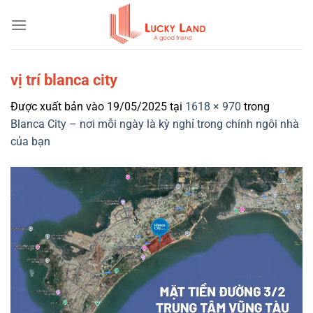
Bỏ
qua
nội
dung
vị trí blanca city
Được xuất bản vào
19/05/2025
tại
1618 × 970
trong
Blanca City – nơi mỗi ngày là kỳ nghỉ trong chính ngôi nhà
của bạn