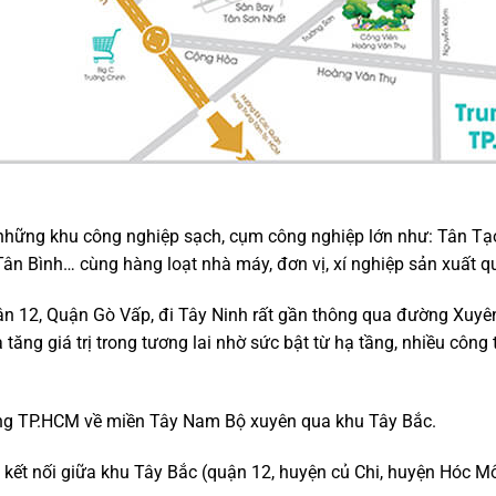
hững khu công nghiệp sạch, cụm công nghiệp lớn như: Tân Tạo
ân Bình… cùng hàng loạt nhà máy, đơn vị, xí nghiệp sản xuất q
Quận 12, Quận Gò Vấp, đi Tây Ninh rất gần thông qua đường Xuyên
tăng giá trị trong tương lai nhờ sức bật từ hạ tầng, nhiều công
ông TP.HCM về miền Tây Nam Bộ xuyên qua khu Tây Bắc.
kết nối giữa khu Tây Bắc (quận 12, huyện củ Chi, huyện Hóc 