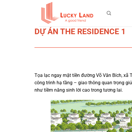
Bỏ
qua
nội
dung
DỰ ÁN THE RESIDENCE 1
Tọa lạc ngay mặt tiền đường Võ Văn Bích, xã
công trình hạ tầng – giao thông quan trọng gi
như tiềm năng sinh lời cao trong tương lai.