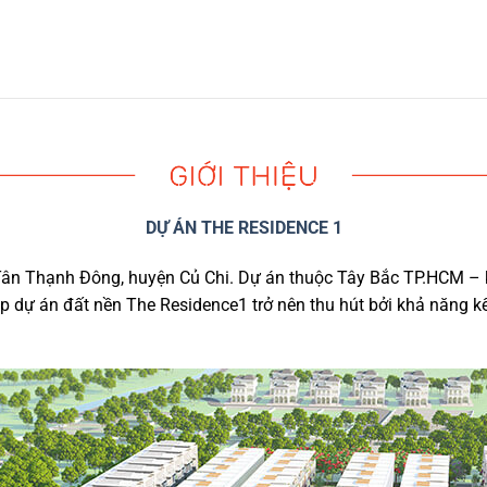
DỰ ÁN THE RESIDENCE 1
 Tân Thạnh Đông, huyện Củ Chi. Dự án thuộc Tây Bắc TP.HCM –
úp dự án đất nền The Residence1 trở nên thu hút bởi khả năng k