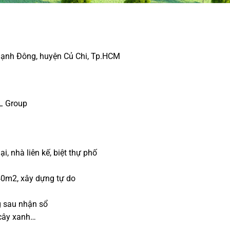
Thạnh Đông, huyện Củ Chi, Tp.HCM
&L Group
, nhà liên kế, biệt thự phố
40m2, xây dựng tự do
g sau nhận sổ
 cây xanh…